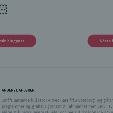
🏻
nde blogpost
Nästa 
ANDERS DAHLGREN
Småfrilansande full stack-utvecklare från Göteborg. Jag gillar
programmering, grafiska gränssnitt i allmänhet men CMS i syn
aldrig still några längre stunder och har alltid någon idé om 