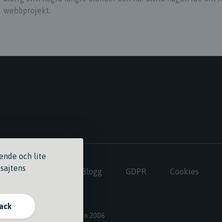
webbprojekt.
ende och lite
 sajtens
Om Bobolo
Blogg
GDPR
Cookies
tack
ilansande enmansband sedan 2006