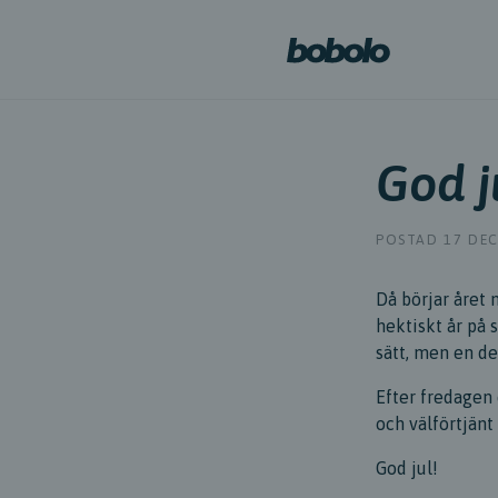
God j
POSTAD 17 DEC
Då börjar året n
hektiskt år på 
sätt, men en de
Efter fredagen 
och välförtjän
God jul!