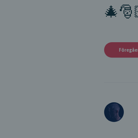
🎄🎅
Föregåe