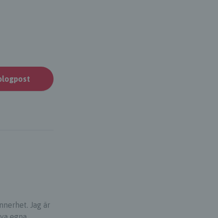
blogpost
nerhet. Jag är
nya egna