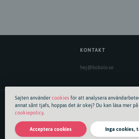
KONTAKT
hej@bobolo.se
Sajten använder
cookies
för att analysera användarbete
annat sånt tjafs, hoppas det är okej? Du kan läsa mer på
Kontakta mig
cookiepolicy
.
Acceptera cookies
Inga cookies, 
© Copyright
Bobolo
– Ett fr